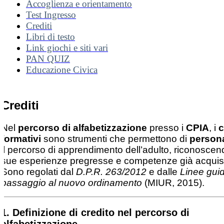
Accoglienza e orientamento
Test Ingresso
Crediti
Libri di testo
Link giochi e siti vari
PAN QUIZ
Educazione Civica
Crediti
Nel
percorso di alfabetizzazione
presso i
CPIA
, i
c
formativi
sono strumenti che permettono di
persona
il percorso di apprendimento dell’adulto, riconoscen
sue esperienze pregresse e competenze già acquisi
Sono regolati dal
D.P.R. 263/2012
e dalle
Linee guid
passaggio al nuovo ordinamento
(MIUR, 2015).
1.
Definizione di credito nel percorso di
alfabetizzazione