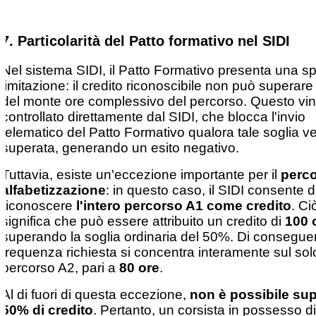
7.
Particolarità del Patto formativo nel SIDI
Nel sistema SIDI, il Patto Formativo presenta una sp
limitazione: il credito riconoscibile non può superare
del monte ore complessivo del percorso. Questo vin
controllato direttamente dal SIDI, che blocca l'invio
telematico del Patto Formativo qualora tale soglia 
superata, generando un esito negativo.
Tuttavia, esiste un'eccezione importante per il
perco
alfabetizzazione
: in questo caso, il SIDI consente d
riconoscere
l'intero percorso A1 come credito
. Ci
significa che può essere attribuito un credito di
100 
superando la soglia ordinaria del 50%. Di consegue
frequenza richiesta si concentra interamente sul sol
percorso A2, pari a
80 ore
.
Al di fuori di questa eccezione,
non è possibile sup
50% di credito
. Pertanto, un corsista in possesso di