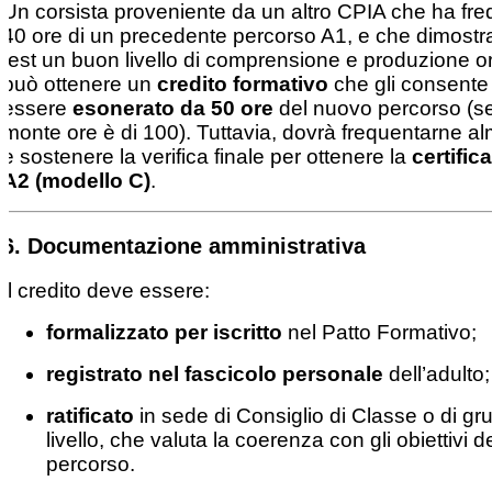
Un corsista proveniente da un altro CPIA che ha fr
40 ore di un precedente percorso A1, e che dimostra
test un buon livello di comprensione e produzione or
può ottenere un
credito formativo
che gli consente 
essere
esonerato da 50 ore
del nuovo percorso (se 
monte ore è di 100). Tuttavia, dovrà frequentarne a
e sostenere la verifica finale per ottenere la
certific
A2 (modello C)
.
6.
Documentazione amministrativa
Il credito deve essere:
formalizzato per iscritto
nel Patto Formativo;
registrato nel fascicolo personale
dell’adulto;
ratificato
in sede di Consiglio di Classe o di gr
livello, che valuta la coerenza con gli obiettivi d
percorso.