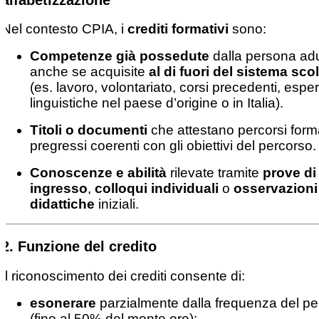
Nel contesto CPIA, i
crediti formativi
sono:
Competenze già possedute
dalla persona adu
anche se acquisite
al di fuori del sistema sco
(es. lavoro, volontariato, corsi precedenti, espe
linguistiche nel paese d’origine o in Italia).
Titoli o documenti
che attestano percorsi forma
pregressi coerenti con gli obiettivi del percorso.
Conoscenze e abilità
rilevate tramite
prove di
ingresso
,
colloqui individuali
o
osservazioni
didattiche
iniziali.
2.
Funzione del credito
Il riconoscimento dei crediti consente di:
esonerare
parzialmente dalla frequenza del pe
(fino al 50% del monte ore);