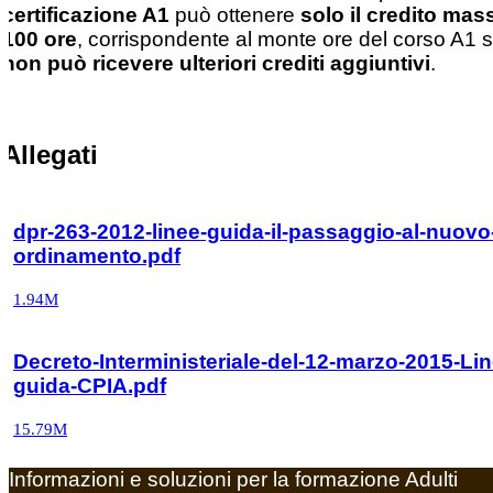
certificazione A1
può ottenere
solo il credito mas
100 ore
, corrispondente al monte ore del corso A1 s
non può ricevere ulteriori crediti aggiuntivi
.
Allegati
dpr-263-2012-linee-guida-il-passaggio-al-nuovo
ordinamento.pdf
1.94M
Decreto-Interministeriale-del-12-marzo-2015-Lin
guida-CPIA.pdf
15.79M
Informazioni e soluzioni per la formazione Adulti